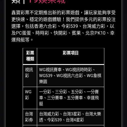
鑫寶彩票不定期推出新的彩票遊戲，讓玩家能夠享受
更快速、穩定的遊戲體驗！我們提供多元的彩票投注
選擇，包括香港六合彩、今彩539、台灣威力彩，以
及PC蛋蛋、時時彩、快開彩、賓果、北京PK10、幸
運飛艇等。
彩票
彩票項目
種類
視訊
WG視訊賽車、WG視訊時時彩、
彩
WG539、WG視訊六合彩、WG象棋
樂園
WG
一分彩、三分彩、五分彩、一分賽
彩
車、三分賽車、五分賽車、幸運飛
艇
台灣
台灣威力彩、台灣3星彩、台灣大樂
彩券
透、今彩539、台灣4星彩