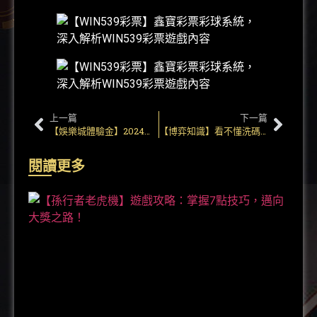
上一篇
下一篇
【娛樂城體驗金】2024最新攻略！無需儲值，無活動流水享受豐富禮遇！| T9娛樂城
【博弈知識】看不懂洗碼量？深入解析娛樂城流水要求和返水機制，輕鬆提款！ | T9娛樂城
閱讀更多