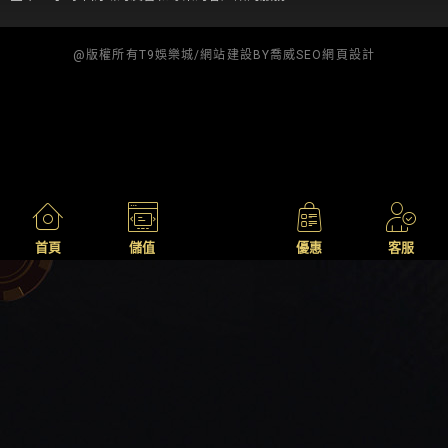
@版權所有
T9娛樂城
/網站建設BY
喬威SEO網頁設計
首頁
儲值
優惠
客服