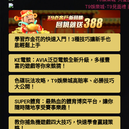
學習炸金花的快速入門！3種技巧讓新手也
能輕鬆上手
KE電競：AVIA泛亞電競全新升級，多樣豐
富的遊戲等你來競猜！
色碟玩法攻略，T9娛樂城高賠率、必勝技巧
大公開！
SUPER體育：最熱血的體育博奕平台，讓你
隨時隨地享受賽事樂趣！
教你捕魚機遊戲四大技巧，快速學會贏錢策
略！