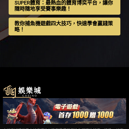
SUPER體育：最熱血的體育博奕平台，讓你
隨時隨地享受賽事樂趣！
教你捕魚機遊戲四大技巧，快速學會贏錢策
略！