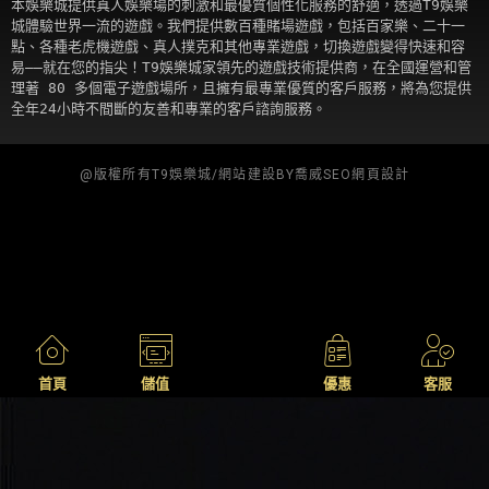
本娛樂城提供真人娛樂場的刺激和最優質個性化服務的舒適，透過T9娛樂
城體驗世界一流的遊戲。我們提供數百種賭場遊戲，包括百家樂、二十一
點、各種老虎機遊戲、真人撲克和其他專業遊戲，切換遊戲變得快速和容
易——就在您的指尖！T9娛樂城家領先的遊戲技術提供商，在全國運營和管
理著 80 多個電子遊戲場所，且擁有最專業優質的客戶服務，將為您提供
全年24小時不間斷的友善和專業的客戶諮詢服務。
@版權所有
T9娛樂城
/網站建設BY
喬威SEO網頁設計
首頁
儲值
優惠
客服