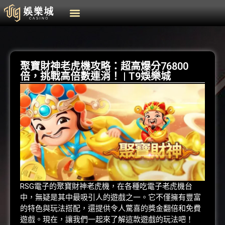
關於我們
真人娛樂
棋牌遊戲
體育投注
優惠消息
最新文章
聚寶財神老虎機攻略：超高爆分76800
倍，挑戰高倍數連消！ | T9娛樂城
RSG電子的聚寶財神老虎機，在各種吃電子老虎機台
中，無疑是其中最吸引人的遊戲之一。它不僅擁有豐富
的特色與玩法搭配，還提供令人驚喜的獎金翻倍和免費
遊戲。現在，讓我們一起來了解這款遊戲的玩法吧！