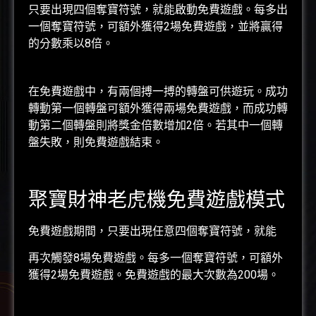
只要出現四個奪寶符號，就能啟動免費遊戲。每多出
一個奪寶符號，可額外獲得2場免費遊戲，並將贏得
的分數乘以8倍。
在免費遊戲中，有兩個搏一搏的轉盤可供遊玩。成功
轉動第一個轉盤可額外獲得兩場免費遊戲，而成功轉
動第二個轉盤則將獎金倍數增加2倍。若其中一個轉
盤失敗，則免費遊戲結束。
聚寶財神老虎機免費遊戲模式
免費遊戲期間，只要出現任意四個奪寶符號，就能
再次觸發8場免費遊戲。每多一個奪寶符號，可額外
獲得2場免費遊戲。免費遊戲的最大次數為200場。