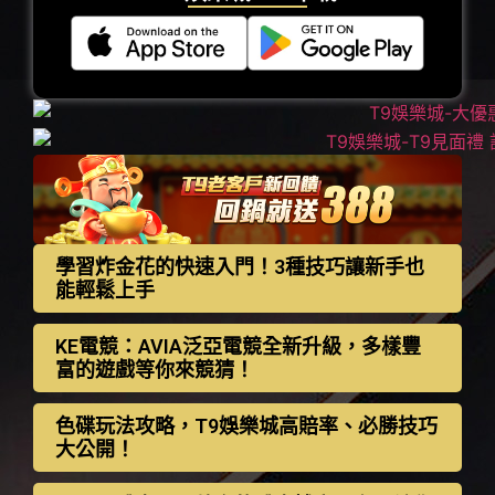
學習炸金花的快速入門！3種技巧讓新手也
能輕鬆上手
KE電競：AVIA泛亞電競全新升級，多樣豐
富的遊戲等你來競猜！
色碟玩法攻略，T9娛樂城高賠率、必勝技巧
大公開！