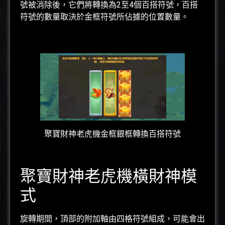
號被消除後，它們將轉換為2至4個百搭符號，百搭
符號的數量取決於金框符號所佔據的位置數量。
聚寶財神老虎機金框銀框轉換百搭符號
聚寶財神老虎機橫財神模
式
旋轉期間，頂部的附加軸由四格符號組成，可能會出