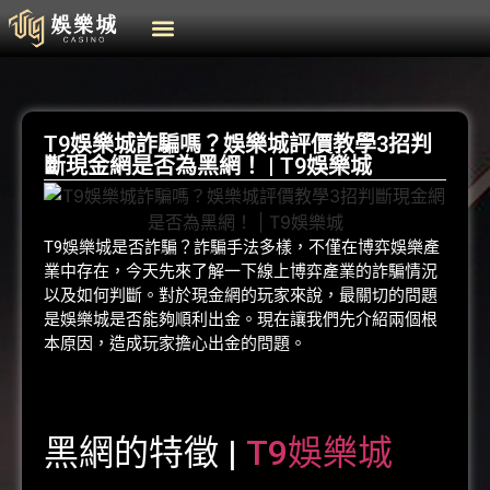
關於我們
真人娛樂
棋牌遊戲
體育投注
優惠消息
最新文章
T9娛樂城詐騙嗎？娛樂城評價教學3招判
斷現金網是否為黑網！ | T9娛樂城
T9娛樂城是否詐騙？詐騙手法多樣，不僅在博弈娛樂產
業中存在，今天先來了解一下線上博弈產業的詐騙情況
以及如何判斷。對於現金網的玩家來說，最關切的問題
是娛樂城是否能夠順利出金。現在讓我們先介紹兩個根
本原因，造成玩家擔心出金的問題。
黑網的特徵 |
T9娛樂城