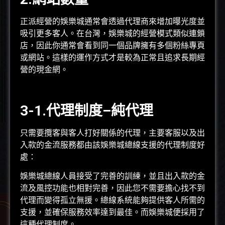
正派經營的娛樂城通常會透過代理商來增加曝光度並
吸引更多客人。在台灣，娛樂城的經營模式類似連鎖
店，因此你通常會看到同一個品牌擁有多個粉絲專頁
或網站。這樣的運作方式才是較為正常且追求長期經
營的現金網。
3-1.代理制度–純代理
只需要攬客與客人打好關係的代理，主要客服以及出
入款的金流服務都由該娛樂城總線支援的代理制度好
處：
娛樂城總線人員接受了完善的訓練，並且出入款的金
流及風控功能也相對完善，因此您不需要擔心找不到
代理而變得孤立無援。總線系統能夠提供客人所需的
支援，並確保服務效率達到最佳。而娛樂城便採用了
這種代理制度。