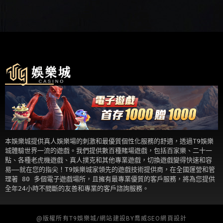
本娛樂城提供真人娛樂場的刺激和最優質個性化服務的舒適，透過T9娛樂
城體驗世界一流的遊戲。我們提供數百種賭場遊戲，包括百家樂、二十一
點、各種老虎機遊戲、真人撲克和其他專業遊戲，切換遊戲變得快速和容
易——就在您的指尖！T9娛樂城家領先的遊戲技術提供商，在全國運營和管
理著 80 多個電子遊戲場所，且擁有最專業優質的客戶服務，將為您提供
全年24小時不間斷的友善和專業的客戶諮詢服務。
@版權所有
T9娛樂城
/網站建設BY
喬威SEO網頁設計