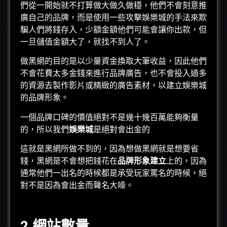
們從一開始就不打算做大做久做穩，他們不會刻意推
廣自己的品牌，而是使用一些攻擊娛樂城的手法來欺
騙人們將錢存入，少額金額他們可能會讓你出款，但
一旦儲值金額大了，就找不到人了。
做黑網的目的是以少量資金換取大筆收益，因此他們
不會花費太多金錢來進行品牌廣告，也不會投入過多
的資源去製作影片或精緻的廣告素材，以建立娛樂城
的品牌形象。
一個品牌口碑的價值絕對不是幾十幾百萬能夠衡量
的，所以我們
娛樂城
是絕對會出金的
這就是黑網所做不到的，因為想做黑網就是想要省
錢，黑網是不會想把錢花在
品牌形象建立
上的，因為
通常他們一出名的時候都是承受玩家罵名的時候，絕
對不是因為會出金而聲名大噪。
2.網站數量