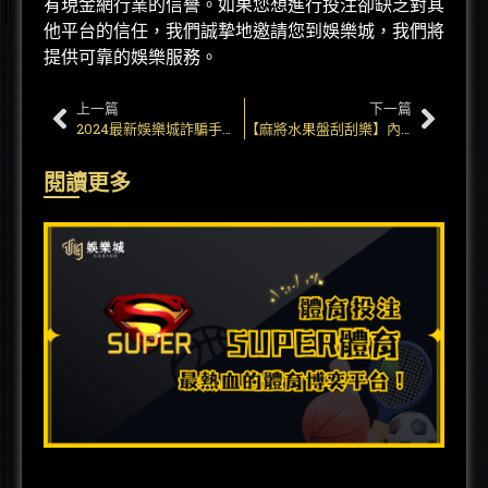
有現金網行業的信譽。如果您想進行投注卻缺乏對其
他平台的信任，我們誠摯地邀請您到娛樂城，我們將
提供可靠的娛樂服務。
上一篇
下一篇
2024最新娛樂城詐騙手法大揭露！如何應對娛樂城詐騙？律師為你解答 | T9娛樂城
【麻將水果盤刮刮樂】內容介紹｜規則賠率｜熱門遊戲排行 | T9娛樂城
閱讀更多