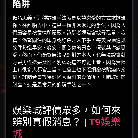
陷阱
顧名思義，這種詐騙手法就是以談戀愛的方式來欺騙
你。在詐騙界中，這是一種非常常見的手法，因為人
們最容易被愛情所蒙蔽。詐騙者通常會找尋孤單、寂
寞、渴望關注的單身或好色之人下手，每天透過通訊
軟件發送早安、晚安、關心你的訊息，假裝與你談戀
愛。然而，你始終無法見到對方本人，也無法證實對
方是男性還是女性。別認為這不可能上當，因為實際
上有很多人都會上當。社會上也不乏網戀被騙錢的案
例，詐騙者會等待你陷入深淵的愛情後，再騙取你的
財產。這是最常見的詐騙手法之一。
娛樂城評價眾多，如何來
辨別真假消息？ |
T9娛樂
城