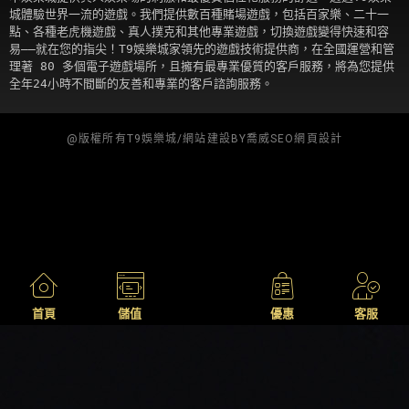
城體驗世界一流的遊戲。我們提供數百種賭場遊戲，包括百家樂、二十一
點、各種老虎機遊戲、真人撲克和其他專業遊戲，切換遊戲變得快速和容
易——就在您的指尖！T9娛樂城家領先的遊戲技術提供商，在全國運營和管
理著 80 多個電子遊戲場所，且擁有最專業優質的客戶服務，將為您提供
全年24小時不間斷的友善和專業的客戶諮詢服務。
@版權所有
T9娛樂城
/網站建設BY
喬威SEO網頁設計
首頁
儲值
優惠
客服