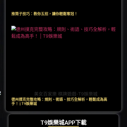
推筒子技巧：教你五招，讓你輕鬆奪冠！
德州撲克完整攻略：規則、術語、技巧全解析，輕鬆成為高
手！ | T9娛樂城
T9娛樂城APP下載