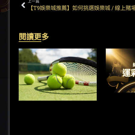
上一篇
閱讀更多