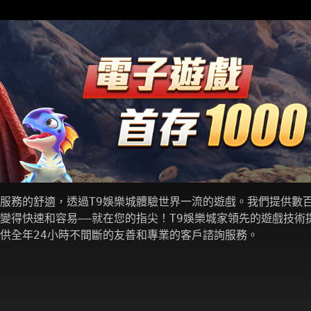
服務的舒適，透過T9娛樂城體驗世界一流的遊戲。我們提供數
變得快速和容易——就在您的指尖！T9娛樂城家領先的遊戲技術提
供全年24小時不間斷的友善和專業的客戶諮詢服務。