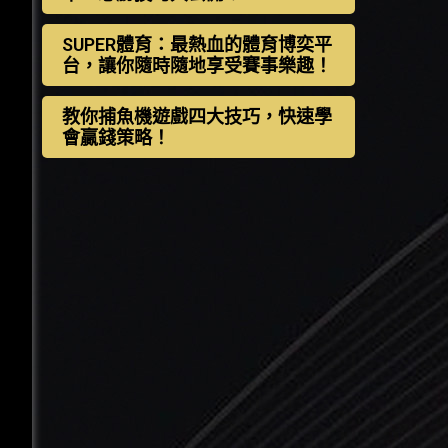
SUPER體育：最熱血的體育博奕平
台，讓你隨時隨地享受賽事樂趣！
教你捕魚機遊戲四大技巧，快速學
會贏錢策略！