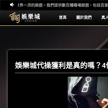
樂城體驗世界一流的遊戲。我們提供數百種賭場遊戲，包括百家樂、
首頁
關於我們
真
娛樂城代操獲利是真的嗎？4個