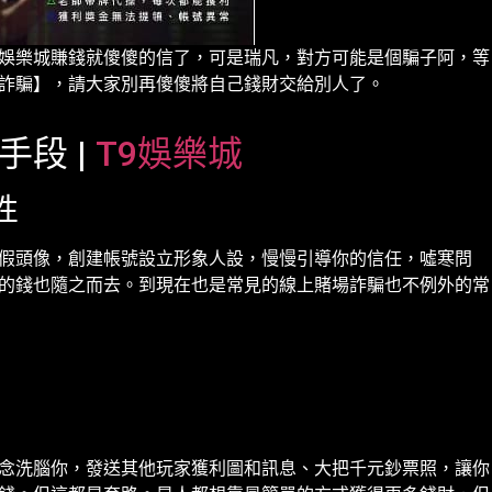
娛樂城賺錢就傻傻的信了，可是瑞凡，對方可能是個騙子阿，等
詐騙】，請大家別再傻傻將自己錢財交給別人了。
段 |
T9娛樂城
性
假頭像，創建帳號設立形象人設，慢慢引導你的信任，噓寒問
的錢也隨之而去。到現在也是常見的線上賭場詐騙也不例外的常
念洗腦你，發送其他玩家獲利圖和訊息、大把千元鈔票照，讓你