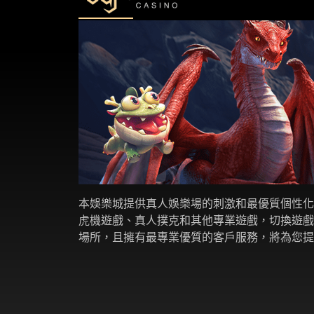
本娛樂城提供真人娛樂場的刺激和最優質個性化
虎機遊戲、真人撲克和其他專業遊戲，切換遊戲
場所，且擁有最專業優質的客戶服務，將為您提