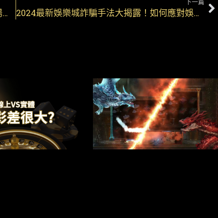
下一篇
【T9娛樂城推薦】如何挑選娛樂城 / 線上賭場？2024 最完整教學指南讓新手玩家輕鬆上手！|T9娛樂城
2024最新娛樂城詐騙手法大揭露！如何應對娛樂城詐騙？律師為你解答 | T9娛樂城