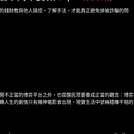
的錢財教與他人操控，了解手法，才能真正避免掉被詐騙的問
開不正當的博弈平台之外，也提醒民眾要養成正當的觀念：博弈
轉人生的劇情只有賭神電影會出現，現實生活中號稱穩賺不賠的