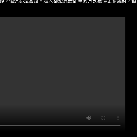
錢。但這都是套路。是人都想靠最簡單的方式獲得更多錢財，但