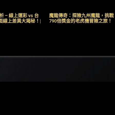
析 – 線上運彩 vs 台
魔龍傳奇：探險九州魔龍，挑戰
面線上差異大揭秘！|
790倍獎金的老虎機冒險之旅！