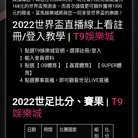
168元的世界盃預測金，而首次儲值更可額外獲得1000
元的贈金。富馬娛樂城將與您一同享受世界盃的樂趣！
2022世界盃直播線上看註
冊/登入教學 |
T9娛樂城
點選T9娛樂城官網，選擇註冊/登入
輸入會員資料
點選【 OB體育 】【 鑫寶體育】 【 SUPER體
育】
點選賽事直播，即可觀看世足LIVE直播
2022世足比分、賽果
|
T9
娛樂城
日期
時間
比賽國家
組
比
別
分