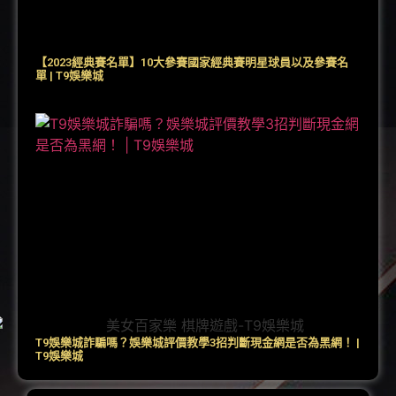
【2023經典賽名單】10大參賽國家經典賽明星球員以及參賽名
單 | T9娛樂城
T9娛樂城詐騙嗎？娛樂城評價教學3招判斷現金網是否為黑網！ |
T9娛樂城