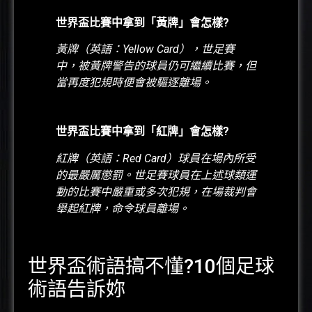
世界盃比賽中拿到「黃牌」會怎樣?
黃牌（英語：Yellow Card），世足賽
中，被黃牌警告的球員仍可繼續比賽，但
當再度犯規時便會被驅逐離場。
世界盃比賽中拿到「紅牌」會怎樣?
紅牌（英語：Red Card）球員在場內所受
的最嚴厲懲罰。世足賽球員在上述球類運
動的比賽中嚴重或多次犯規，在場裁判會
舉起紅牌，命令球員離場。
世界盃術語搞不懂?10個足球
術語告訴妳