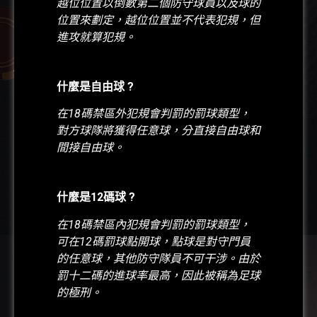
越位位置以倒數第二個防守球員以及球的
位置來劃定，越位位置並不代表犯規，但
進攻就算犯規。
什麼是自由球 ?
在18碼禁區外犯規會判罰的罰球類型，
對方球隊將獲得任意球，分直接自由球和
間接自由球。
什麼是12碼球 ?
在18碼禁區內犯規會判罰的罰球類型，
可在12碼罰球點開球，點球是對守門員
的任意球，其他防守隊員不可干涉。由於
罰十二碼的進球率最高，因此被稱為足球
的極刑。