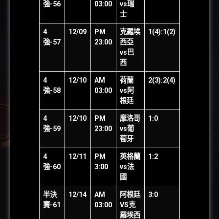
強-56
03:00
vs瑞
士
4
12/09
PM
克羅埃
1(4):1(2)
強-57
23:00
西亞
vs巴
西
4
12/10
AM
荷蘭
2(3):2(4)
強-58
03:00
vs阿
根廷
4
12/10
PM
摩洛哥
1:0
強-59
23:00
vs葡
萄牙
4
12/11
PM
英格蘭
1:2
強-60
3:00
vs法
國
半決
12/14
AM
阿根廷
3:0
賽-61
03:00
VS克
羅埃西