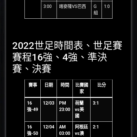
3:00
喀麥隆VS巴西
G
1:0
組
2022世足時間表、世足賽
賽程16強、4強、準決
賽、決賽
賽事
日期
時間
比賽國
比分
家
16
12/03
PM
荷蘭
3:1
強-49
23:00
vs美
國
16
12/04
AM
阿根廷
2:1
強-50
03:00
vs澳