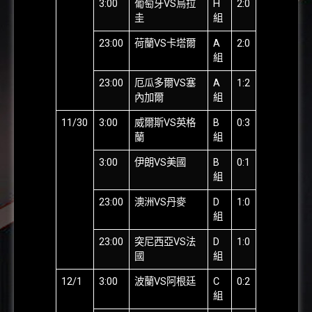
3:00
葡萄牙VS烏拉
H
2:0
圭
組
23:00
荷蘭VS卡塔爾
A
2:0
組
23:00
厄瓜多爾VS塞
A
1:2
內加爾
組
11/30
3:00
威爾斯VS英格
B
0:3
蘭
組
3:00
伊朗VS美國
B
0:1
組
23:00
澳洲VS丹麥
D
1:0
組
23:00
突尼西亞VS法
D
1:0
國
組
12/1
3:00
波蘭VS阿根廷
C
0:2
組