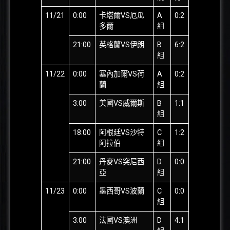
11/21
0:00
卡塔爾VS厄瓜
A
0:2
多爾
組
21:00
英格蘭VS伊朗
B
6:2
組
11/22
0:00
塞內加爾VS荷
A
0:2
蘭
組
3:00
美國VS威爾斯
B
1:1
組
18:00
阿根廷VS沙特
C
1:2
阿拉伯
組
21:00
丹麥VS突尼西
D
0:0
亞
組
11/23
0:00
墨西哥VS波蘭
C
0:0
組
3:00
法國VS澳洲
D
4:1