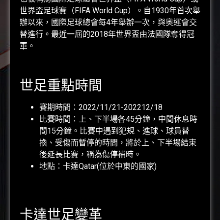
世界盃足球賽（FIFA World Cup）。自1930年首次舉
辦以來，國際足球總會每4年舉辦一次，與奧運會交
替進行。最近一屆的2018年世界盃由法國隊奪得冠
軍。
世足重點時間
賽期時間：2022/11/21-202212/18
比賽時間：上、下半場各45分鐘，中間休息時
間15分鐘。比賽中遇到犯規、進球、球員替
換、受傷而暫停的時間，將於上、下半場結束
後延長比賽，稱為傷停補時。
地點：卡達Qatar(位於中東的國家)
卡達世足變革